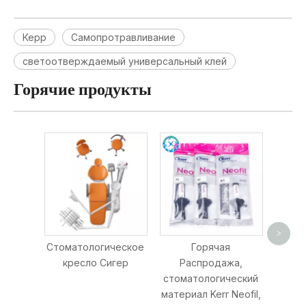
Керр
Самопротравливание
светоотверждаемый универсальный клей
Горячие продукты
Ке
>
На
Стоматологическое
Горячая
к
кресло Сигер
Распродажа,
рес
стоматологический
смо
материал Kerr Neofil,