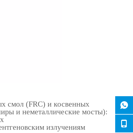
ых смол (FRC) и косвенных
ниры и неметаллические мосты):
ах
рентгеновским излучениям