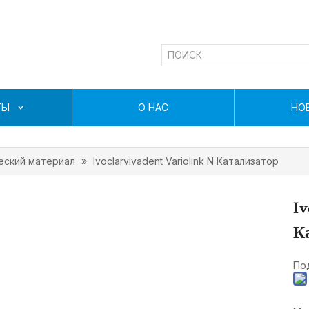
ТЫ
О НАС
НО
еский материал
»
Ivoclarvivadent Variolink N Катализатор
Iv
К
Под