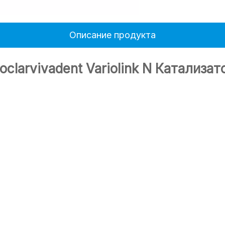
Описание продукта
voclarvivadent Variolink N Катализат