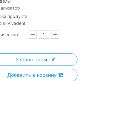
дель:
тализатор
рка продукта:
clar Vivadent
личество:
Запрос цены
Добавить в корзину