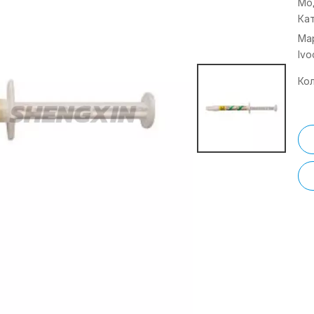
Мо
Ка
Ма
Ivo
Ко