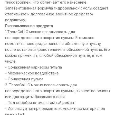
тиксотропией, что облегчает его нанесение.
Запатентованная формула гидрофильной смолы создает
стабильное и долговечное защитное средство/
подушечку.
P
использование продукта
1.ThoraCal LC можно использовать для
непосредственного покрытия пульпы. Его можно
поместить непосредственно на обнаженную пульпу
после остановки кровотечения в обнаженной пульпе. Его
можно применять к любой обнаженной пульпе, в том
числе:
- Обнаженная кариесом пульпа
- Механическое воздействие
- Обнаженная пульпа
2. ThoraCal LC можно использовать для
непосредственного покрытия пульпы, в качестве основы
или для защиты базального слоя.
- Под серебряно-амальгамный ремонт
- Используется при ремонте композитных материалов
класса I и II.