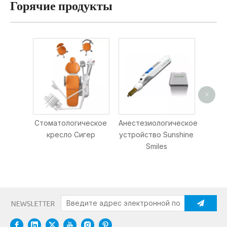
Горячие продукты
>
Ker
Моди
Стоматологическое
Анестезиологическое
стек
кресло Сигер
устройство Sunshine
фи
Smiles