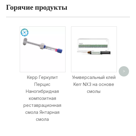
Горячие продукты
Kerr 
Put
>
м
Керр Геркулит
Универсальный клей
силик
Перцис
Kerr NX3 на основе
Наногибридная
смолы
композитная
реставрационная
смола Янтарная
смола